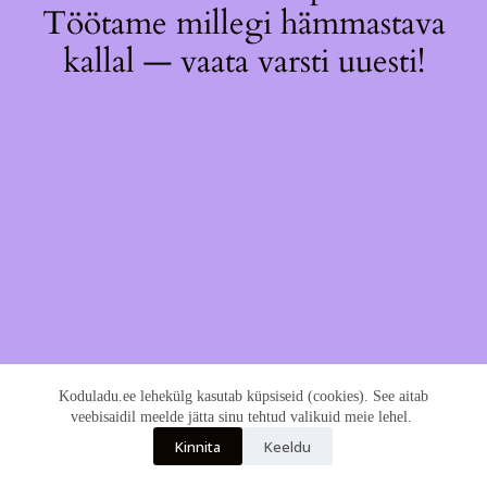
Töötame millegi hämmastava
kallal — vaata varsti uuesti!
Koduladu.ee lehekülg kasutab küpsiseid (cookies). See aitab
veebisaidil meelde jätta sinu tehtud valikuid meie lehel.
Kinnita
Keeldu