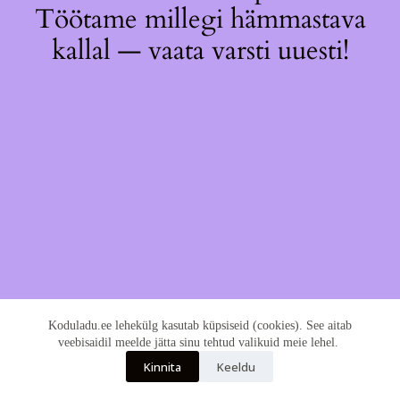
Töötame millegi hämmastava
kallal — vaata varsti uuesti!
Koduladu.ee lehekülg kasutab küpsiseid (cookies). See aitab
veebisaidil meelde jätta sinu tehtud valikuid meie lehel.
Kinnita
Keeldu