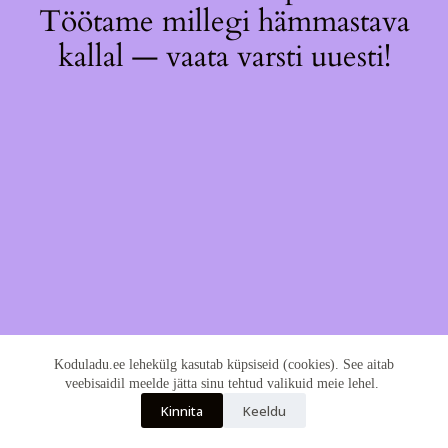
Töötame millegi hämmastava
kallal — vaata varsti uuesti!
Koduladu.ee lehekülg kasutab küpsiseid (cookies). See aitab
veebisaidil meelde jätta sinu tehtud valikuid meie lehel.
Kinnita
Keeldu