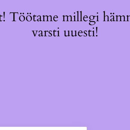
! Töötame millegi hämm
varsti uuesti!