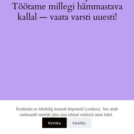
Töötame millegi hämmastava
kallal — vaata varsti uuesti!
Koduladu.ee lehekülg kasutab küpsiseid (cookies). See aitab
veebisaidil meelde jätta sinu tehtud valikuid meie lehel.
Kinnita
Keeldu