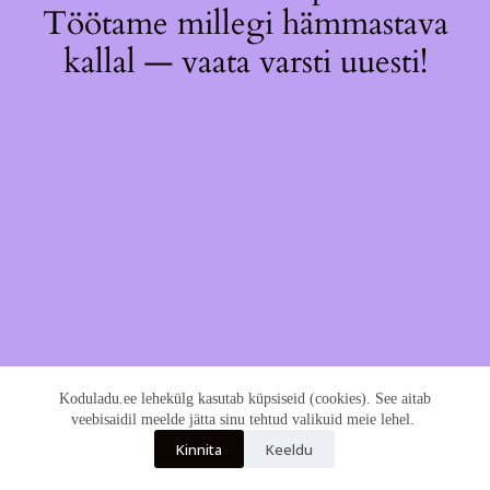
Töötame millegi hämmastava
kallal — vaata varsti uuesti!
Koduladu.ee lehekülg kasutab küpsiseid (cookies). See aitab
veebisaidil meelde jätta sinu tehtud valikuid meie lehel.
Kinnita
Keeldu