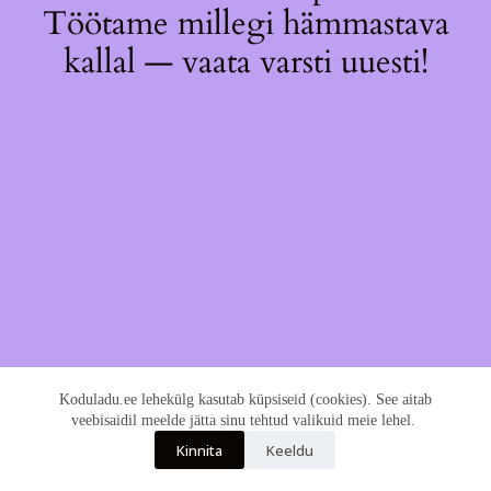
Töötame millegi hämmastava
kallal — vaata varsti uuesti!
Koduladu.ee lehekülg kasutab küpsiseid (cookies). See aitab
veebisaidil meelde jätta sinu tehtud valikuid meie lehel.
Kinnita
Keeldu