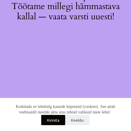
Töötame millegi hämmastava
kallal — vaata varsti uuesti!
Koduladu.ee lehekülg kasutab küpsiseid (cookies). See aitab
veebisaidil meelde jätta sinu tehtud valikuid meie lehel.
Kinnita
Keeldu