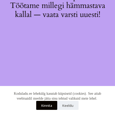
Töötame millegi hämmastava
kallal — vaata varsti uuesti!
Koduladu.ee lehekülg kasutab küpsiseid (cookies). See aitab
veebisaidil meelde jätta sinu tehtud valikuid meie lehel.
Kinnita
Keeldu