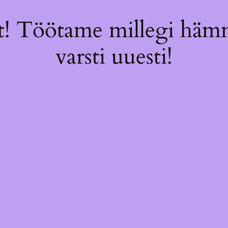
! Töötame millegi hämm
varsti uuesti!