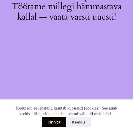
Töötame millegi hämmastava
kallal — vaata varsti uuesti!
Koduladu.ee lehekülg kasutab küpsiseid (cookies). See aitab
veebisaidil meelde jätta sinu tehtud valikuid meie lehel.
Kinnita
Keeldu