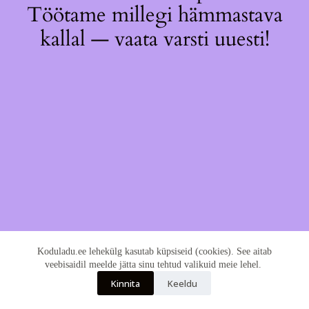
Töötame millegi hämmastava
kallal — vaata varsti uuesti!
Koduladu.ee lehekülg kasutab küpsiseid (cookies). See aitab
veebisaidil meelde jätta sinu tehtud valikuid meie lehel.
Kinnita
Keeldu