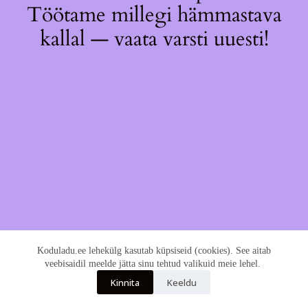
Töötame millegi hämmastava
kallal — vaata varsti uuesti!
Koduladu.ee lehekülg kasutab küpsiseid (cookies). See aitab
veebisaidil meelde jätta sinu tehtud valikuid meie lehel.
Kinnita
Keeldu