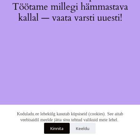
Töötame millegi hämmastava
kallal — vaata varsti uuesti!
Koduladu.ee lehekülg kasutab küpsiseid (cookies). See aitab
veebisaidil meelde jätta sinu tehtud valikuid meie lehel.
Kinnita
Keeldu