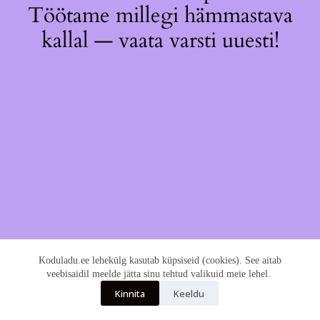
Töötame millegi hämmastava
kallal — vaata varsti uuesti!
Koduladu.ee lehekülg kasutab küpsiseid (cookies). See aitab
veebisaidil meelde jätta sinu tehtud valikuid meie lehel.
Kinnita
Keeldu