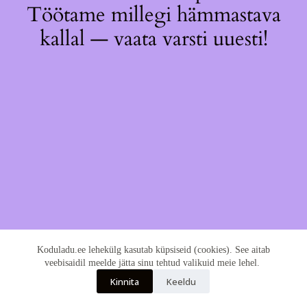
Töötame millegi hämmastava
kallal — vaata varsti uuesti!
Koduladu.ee lehekülg kasutab küpsiseid (cookies). See aitab
veebisaidil meelde jätta sinu tehtud valikuid meie lehel.
Kinnita
Keeldu