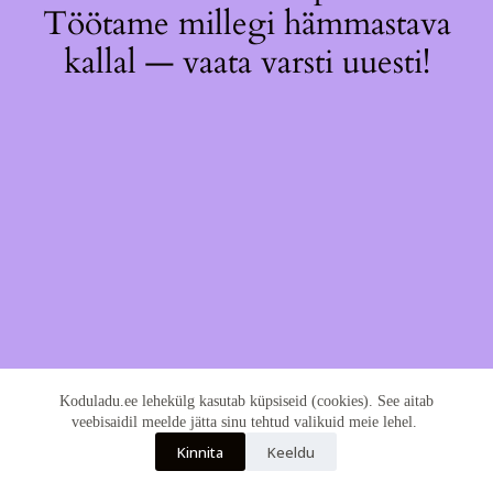
Töötame millegi hämmastava
kallal — vaata varsti uuesti!
Koduladu.ee lehekülg kasutab küpsiseid (cookies). See aitab
veebisaidil meelde jätta sinu tehtud valikuid meie lehel.
Kinnita
Keeldu