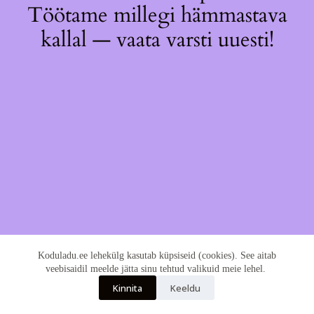
Töötame millegi hämmastava
kallal — vaata varsti uuesti!
Koduladu.ee lehekülg kasutab küpsiseid (cookies). See aitab
veebisaidil meelde jätta sinu tehtud valikuid meie lehel.
Kinnita
Keeldu