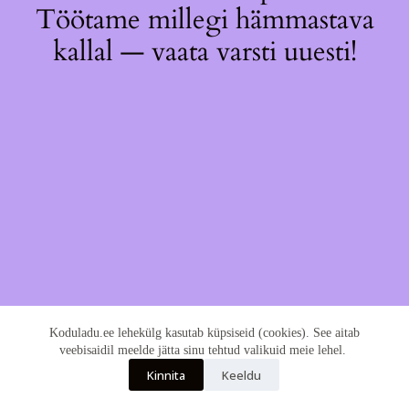
Töötame millegi hämmastava
kallal — vaata varsti uuesti!
Koduladu.ee lehekülg kasutab küpsiseid (cookies). See aitab
veebisaidil meelde jätta sinu tehtud valikuid meie lehel.
Kinnita
Keeldu