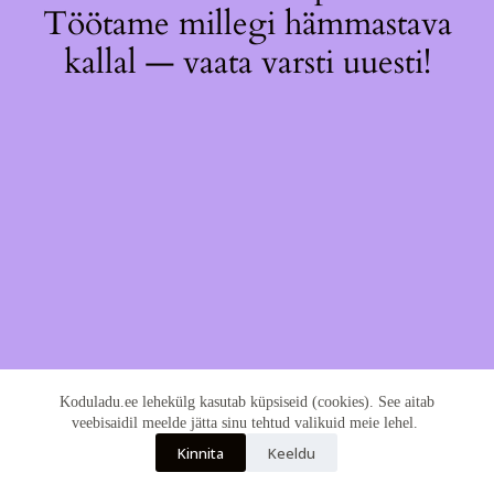
Töötame millegi hämmastava
kallal — vaata varsti uuesti!
Koduladu.ee lehekülg kasutab küpsiseid (cookies). See aitab
veebisaidil meelde jätta sinu tehtud valikuid meie lehel.
Kinnita
Keeldu