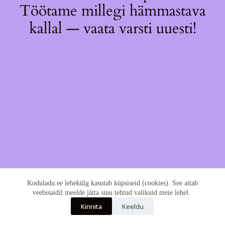
Töötame millegi hämmastava
kallal — vaata varsti uuesti!
Koduladu.ee lehekülg kasutab küpsiseid (cookies). See aitab
veebisaidil meelde jätta sinu tehtud valikuid meie lehel.
Kinnita
Keeldu