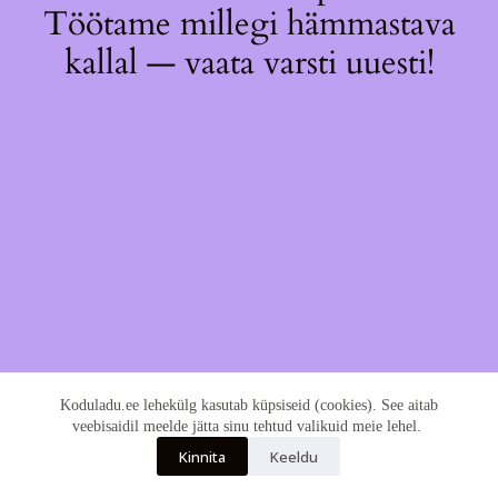
Töötame millegi hämmastava
kallal — vaata varsti uuesti!
Koduladu.ee lehekülg kasutab küpsiseid (cookies). See aitab
veebisaidil meelde jätta sinu tehtud valikuid meie lehel.
Kinnita
Keeldu