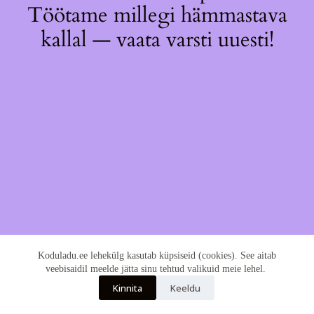
Töötame millegi hämmastava
kallal — vaata varsti uuesti!
Koduladu.ee lehekülg kasutab küpsiseid (cookies). See aitab
veebisaidil meelde jätta sinu tehtud valikuid meie lehel.
Kinnita
Keeldu