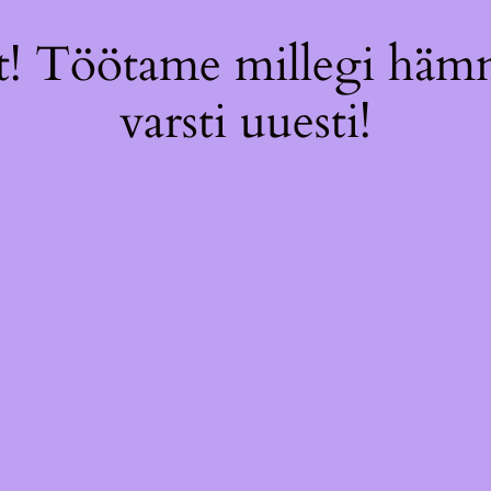
! Töötame millegi hämm
varsti uuesti!