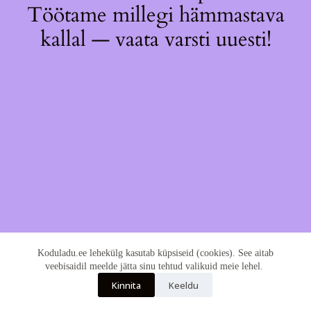
Töötame millegi hämmastava
kallal — vaata varsti uuesti!
Koduladu.ee lehekülg kasutab küpsiseid (cookies). See aitab
veebisaidil meelde jätta sinu tehtud valikuid meie lehel.
Kinnita
Keeldu