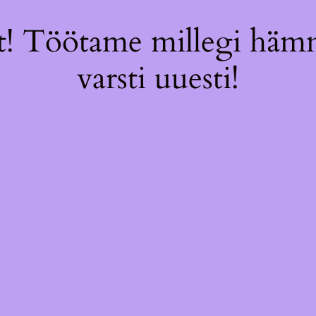
! Töötame millegi hämm
varsti uuesti!