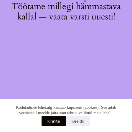
Töötame millegi hämmastava
kallal — vaata varsti uuesti!
Koduladu.ee lehekülg kasutab küpsiseid (cookies). See aitab
veebisaidil meelde jätta sinu tehtud valikuid meie lehel.
Kinnita
Keeldu