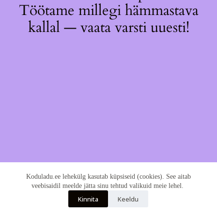
Töötame millegi hämmastava
kallal — vaata varsti uuesti!
Koduladu.ee lehekülg kasutab küpsiseid (cookies). See aitab
veebisaidil meelde jätta sinu tehtud valikuid meie lehel.
Kinnita
Keeldu