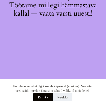
Töötame millegi hämmastava
kallal — vaata varsti uuesti!
Koduladu.ee lehekülg kasutab küpsiseid (cookies). See aitab
veebisaidil meelde jätta sinu tehtud valikuid meie lehel.
Kinnita
Keeldu