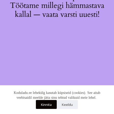
Töötame millegi hämmastava
kallal — vaata varsti uuesti!
Koduladu.ee lehekülg kasutab küpsiseid (cookies). See aitab
veebisaidil meelde jätta sinu tehtud valikuid meie lehel.
Kinnita
Keeldu