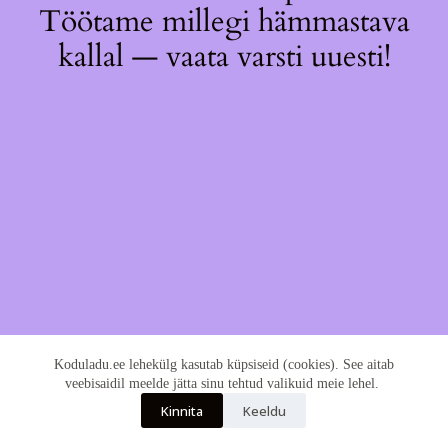
Töötame millegi hämmastava
kallal — vaata varsti uuesti!
Koduladu.ee lehekülg kasutab küpsiseid (cookies). See aitab
veebisaidil meelde jätta sinu tehtud valikuid meie lehel.
Kinnita
Keeldu