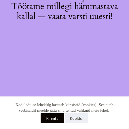
Töötame millegi hämmastava
kallal — vaata varsti uuesti!
Koduladu.ee lehekülg kasutab küpsiseid (cookies). See aitab
veebisaidil meelde jätta sinu tehtud valikuid meie lehel.
Kinnita
Keeldu