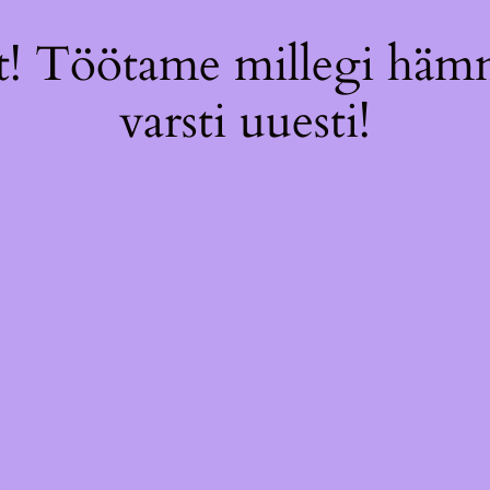
! Töötame millegi hämm
varsti uuesti!