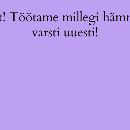
! Töötame millegi hämm
varsti uuesti!