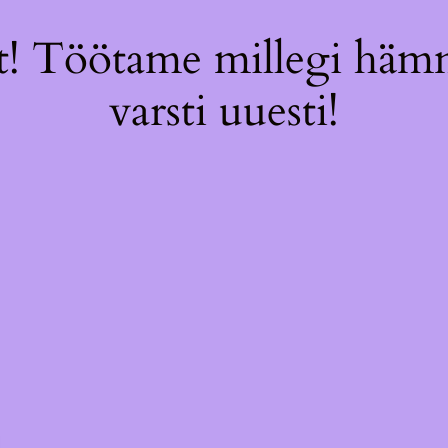
! Töötame millegi hämm
varsti uuesti!