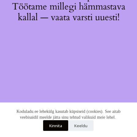
Töötame millegi hämmastava
kallal — vaata varsti uuesti!
Koduladu.ee lehekülg kasutab küpsiseid (cookies). See aitab
veebisaidil meelde jätta sinu tehtud valikuid meie lehel.
Kinnita
Keeldu