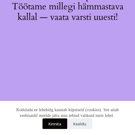
Töötame millegi hämmastava
kallal — vaata varsti uuesti!
Koduladu.ee lehekülg kasutab küpsiseid (cookies). See aitab
veebisaidil meelde jätta sinu tehtud valikuid meie lehel.
Kinnita
Keeldu