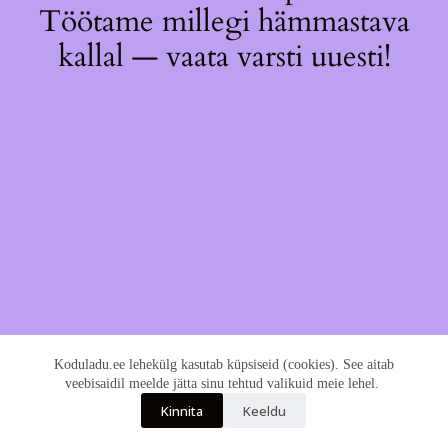
Töötame millegi hämmastava
kallal — vaata varsti uuesti!
Koduladu.ee lehekülg kasutab küpsiseid (cookies). See aitab
veebisaidil meelde jätta sinu tehtud valikuid meie lehel.
Kinnita
Keeldu