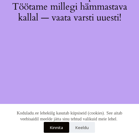
Töötame millegi hämmastava
kallal — vaata varsti uuesti!
Koduladu.ee lehekülg kasutab küpsiseid (cookies). See aitab
veebisaidil meelde jätta sinu tehtud valikuid meie lehel.
Kinnita
Keeldu