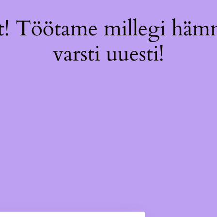
! Töötame millegi hämm
varsti uuesti!