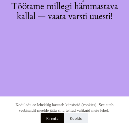
Töötame millegi hämmastava
kallal — vaata varsti uuesti!
Koduladu.ee lehekülg kasutab küpsiseid (cookies). See aitab
veebisaidil meelde jätta sinu tehtud valikuid meie lehel.
Kinnita
Keeldu