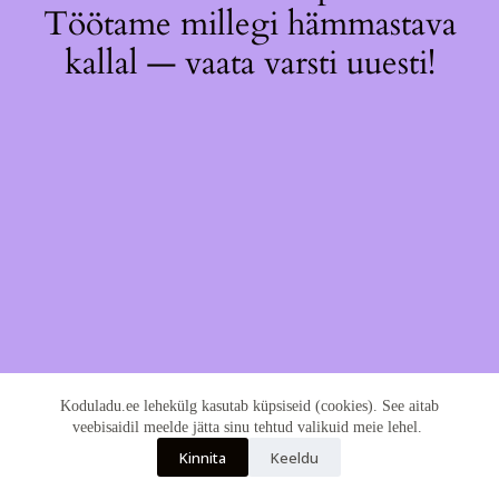
Töötame millegi hämmastava
kallal — vaata varsti uuesti!
Koduladu.ee lehekülg kasutab küpsiseid (cookies). See aitab
veebisaidil meelde jätta sinu tehtud valikuid meie lehel.
Kinnita
Keeldu