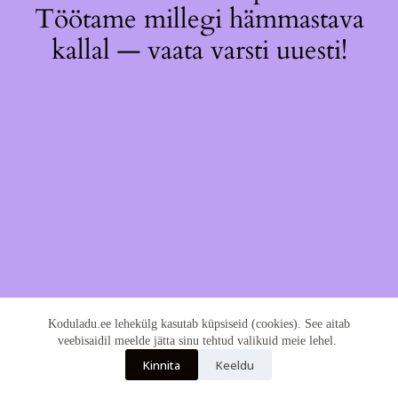
Töötame millegi hämmastava
kallal — vaata varsti uuesti!
Koduladu.ee lehekülg kasutab küpsiseid (cookies). See aitab
veebisaidil meelde jätta sinu tehtud valikuid meie lehel.
Kinnita
Keeldu