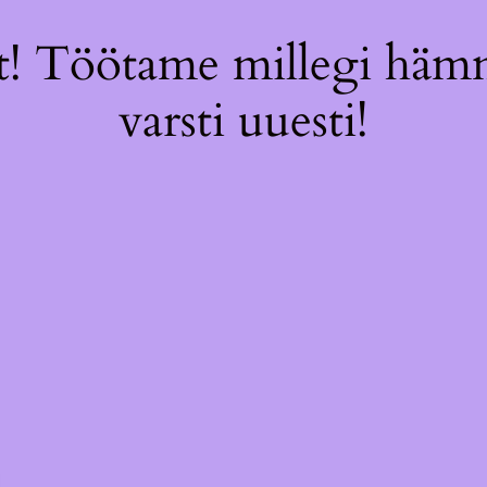
! Töötame millegi hämm
varsti uuesti!