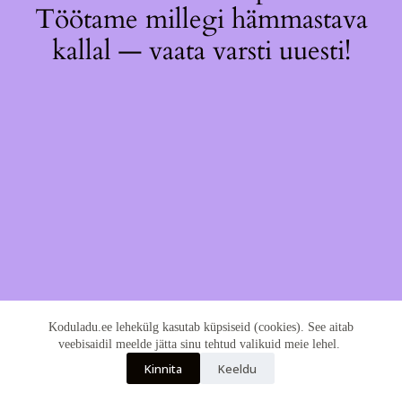
Töötame millegi hämmastava
kallal — vaata varsti uuesti!
Koduladu.ee lehekülg kasutab küpsiseid (cookies). See aitab
veebisaidil meelde jätta sinu tehtud valikuid meie lehel.
Kinnita
Keeldu