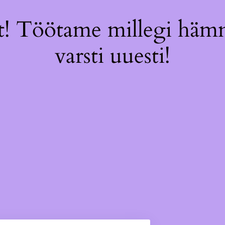
! Töötame millegi hämm
varsti uuesti!