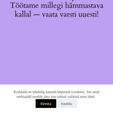
Töötame millegi hämmastava
kallal — vaata varsti uuesti!
Koduladu.ee lehekülg kasutab küpsiseid (cookies). See aitab
veebisaidil meelde jätta sinu tehtud valikuid meie lehel.
Kinnita
Keeldu