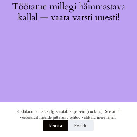
Töötame millegi hämmastava
kallal — vaata varsti uuesti!
Koduladu.ee lehekülg kasutab küpsiseid (cookies). See aitab
veebisaidil meelde jätta sinu tehtud valikuid meie lehel.
Kinnita
Keeldu