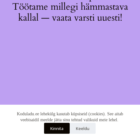
Töötame millegi hämmastava
kallal — vaata varsti uuesti!
Koduladu.ee lehekülg kasutab küpsiseid (cookies). See aitab
veebisaidil meelde jätta sinu tehtud valikuid meie lehel.
Kinnita
Keeldu