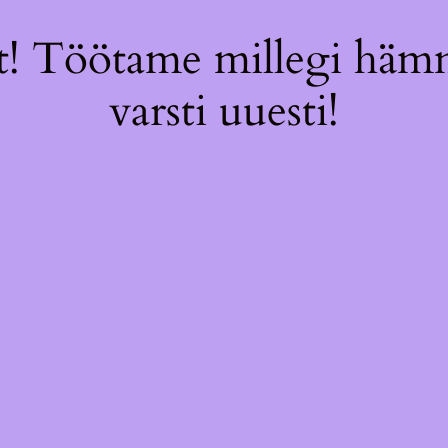
! Töötame millegi hämm
varsti uuesti!